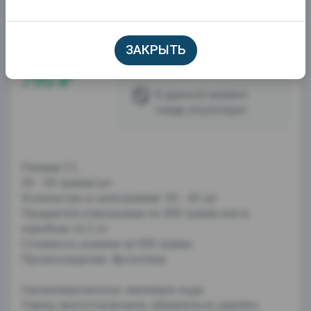
ЗАКРЫТЬ
790 ₽
В данный момент
товар отсутствует
Размер С1,
20 - 30 грамм/шт
Количество в килограмме: 30 - 45 шт
Продаются упаковками по 500 грамм или в
коробках по 2 кг
Стоимость указана за 500 грамм
Происхождение: Аргентина
Свежемороженые, минимум льда.
Перед приготовлением, обязательно удалять